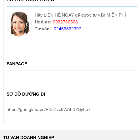
Hãy LIÊN HỆ NGAY để được tư vấn MIỄN PHÍ
Hotline:
0932766568
Tư vấn:
02466862397
FANPAGE
SƠ ĐỒ ĐƯỜNG ĐI
https://goo.gl/maps/FKuZvc6WAhBYSyLe7
TU VAN DOANH NGHIEP