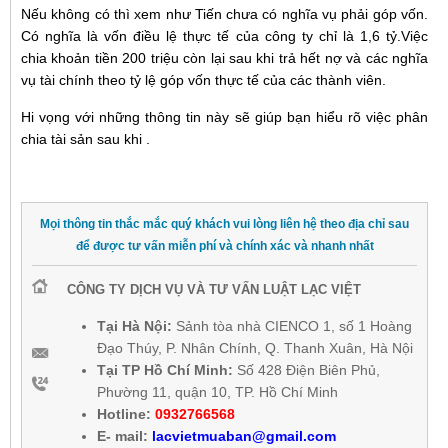
Nếu không có thì xem như Tiến chưa có nghĩa vụ phải góp vốn.
Có nghĩa là vốn điều lệ thực tế của công ty chỉ là 1,6 tỷ.Việc
chia khoản tiền 200 triệu còn lại sau khi trả hết nợ và các nghĩa
vụ tài chính theo tỷ lệ góp vốn thực tế của các thành viên.
Hi vọng với những thông tin này sẽ giúp bạn hiểu rõ việc phân
chia tài sản sau khi .
Mọi thông tin thắc mắc quý khách vui lòng liên hệ theo địa chỉ sau
để được tư vấn miễn phí và chính xác và nhanh nhất
CÔNG TY DỊCH VỤ VÀ TƯ VẤN LUẬT LẠC VIỆT
Tại Hà Nội:
Sảnh tòa nhà CIENCO 1, số 1 Hoàng
Đạo Thúy, P. Nhân Chính, Q. Thanh Xuân, Hà Nội
Tại TP Hồ Chí Minh:
Số 428 Điện Biên Phủ,
Phường 11, quận 10, TP. Hồ Chí Minh
Hotline:
0932766568
E-
mail:
lacvietmuaban@gmail.com