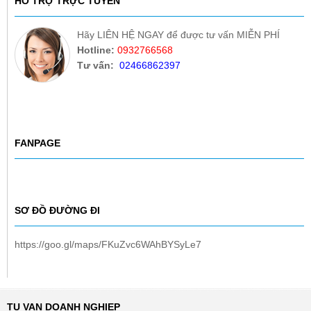
HỖ TRỢ TRỰC TUYẾN
Hãy LIÊN HỆ NGAY để được tư vấn MIỄN PHÍ
Hotline:
0932766568
Tư vấn:
02466862397
FANPAGE
SƠ ĐỒ ĐƯỜNG ĐI
https://goo.gl/maps/FKuZvc6WAhBYSyLe7
TU VAN DOANH NGHIEP