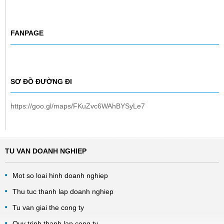
FANPAGE
SƠ ĐỒ ĐƯỜNG ĐI
https://goo.gl/maps/FKuZvc6WAhBYSyLe7
TU VAN DOANH NGHIEP
Mot so loai hinh doanh nghiep
Thu tuc thanh lap doanh nghiep
Tu van giai the cong ty
Quy trinh thanh lap cong ty