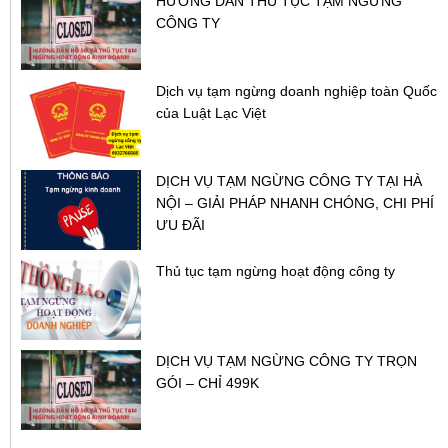
HƯỚNG DẪN THỦ TỤC TẠM NGỪNG
CÔNG TY
Dịch vụ tạm ngừng doanh nghiệp toàn Quốc
của Luật Lạc Việt
DỊCH VỤ TẠM NGỪNG CÔNG TY TẠI HÀ
NỘI – GIẢI PHÁP NHANH CHÓNG, CHI PHÍ
ƯU ĐÃI
Thủ tục tạm ngừng hoạt động công ty
DỊCH VỤ TẠM NGỪNG CÔNG TY TRỌN
GÓI – CHỈ 499K